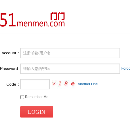
account：
Password：
Forg
Code：
Another One
Remember Me